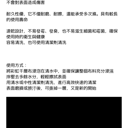
不會對表面造成傷害
耐久性優
，
它不僅耐磨、耐擦
，
還能承受多次滌。具有較長
的使用壽命
速乾設計，不易發霉、發臭
，
也不易滋生細菌和霉菌
，
確保
使用時的衛生與健康
容易清洗
，
也可使用清潔劑清洗
使用方式：
將彩虹千層布浸泡在清水中
，
並確保讓整個布料充分浸濕
擰壓去多餘水分
，
輕輕擦拭表面
用清水或中性清潔劑清洗
，
進行高效快速的清潔
表面磨損或髒汙後，可撕掉一層，又是新的開始