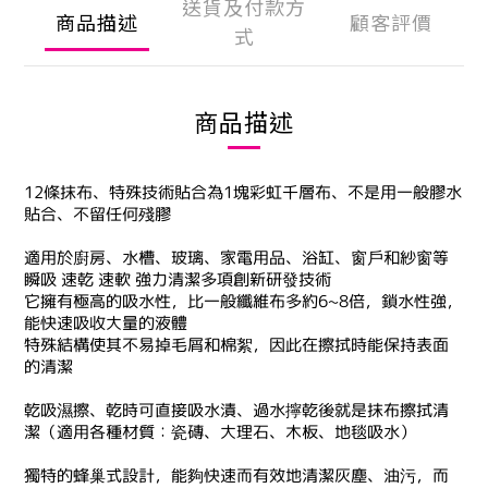
送貨及付款方
商品描述
顧客評價
式
商品描述
12條抹布、特殊技術貼合為1塊彩虹千層布、不是用一般膠水
貼合、不留任何殘膠
適用於廚房、水槽、玻璃、家電用品、浴缸、窗戶和紗窗等
瞬吸 速乾 速軟 強力清潔多項創新研發技術
它擁有極高的吸水性
，
比一般纖維布多約6~8倍
，
鎖水性強
，
能快速吸收大量的液體
特殊結構使其不易掉毛屑和棉絮
，
因此在擦拭時能保持表面
的清潔
乾吸濕擦、乾時可直接吸水漬、過水擰乾後就是抹布擦拭清
潔（適用各種材質：瓷磚、大理石、木板、地毯吸水）
獨特的蜂巢式設計，能夠快速而有效地清潔灰塵、油污，而