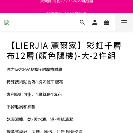
新會員送 $800購物金
新會員送 $800購物金
父親節活動7/27~8/8開跑囉
新會員送 $800購物金
【LIERJIA 麗爾家】彩虹千層
布12層(顏色隨機)-大-2件組
強力吸水PVA材質+耐摩擦纖維
特殊技術貼合為1塊彩虹千層布
專利設計可撕，1層就是1塊布
不掉毛屑和棉絮
乾吸濕擦、乾-吸水漬、濕-擦拭清潔
蜂巢式設計，灰塵、髒污、油污 輕鬆快速