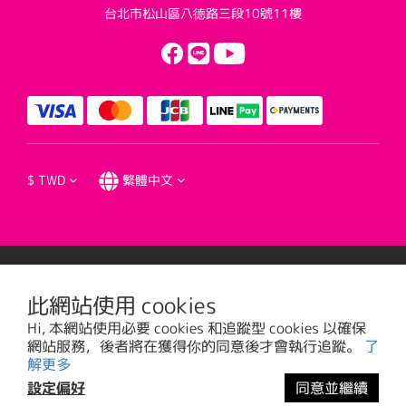
台北市松山區八德路三段10號11樓
$
TWD
繁體中文
提醒您，我們不會以電話或簡訊方式通知變更付款方式。
此網站使用 cookies
Hi, 本網站使用必要 cookies 和追蹤型 cookies 以確保
台視文化事業股份有限公司版權所有 © 2016 TTV CULTURAL ENTERPRISE, LTD. All
網站服務，後者將在獲得你的同意後才會執行追蹤。
了
Rights Reserved. | 統一編號: 20785373
解更多
設定偏好
同意並繼續