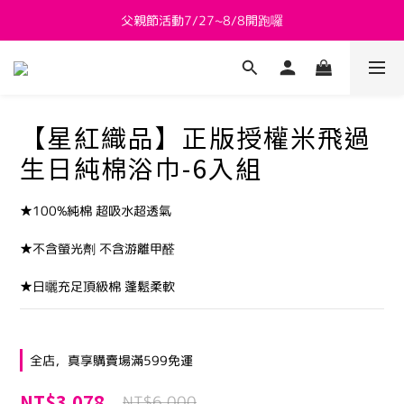
新會員送 $800購物金
新會員送 $800購物金
【星紅織品】正版授權米飛過
生日純棉浴巾-6入組
★100%純棉 超吸水超透氣
★不含螢光劑 不含游離甲醛
★日曬充足頂級棉 蓬鬆柔軟
全店，真享購賣場滿599免運
NT$3,078
NT$6,000