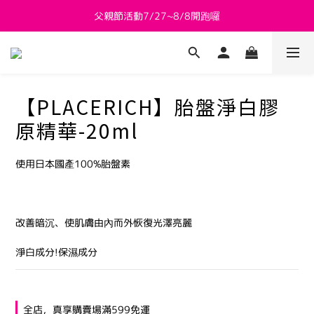
父親節活動7/27~8/8開跑囉
新會員送 $800購物金
新會員送 $800購物金
【PLACERICH】胎盤淨白膠
原精華-20ml
使用日本國產100%胎盤素
改善暗沉、使肌膚由內而外恢復光澤亮麗
淨白成分!保濕成分
全店，真享購賣場滿599免運