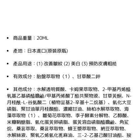
商品重量：20ML
產地：日本進口(原裝原瓶)
產品用途：(1) 改善皺紋 (2) 美白 (3) 預防皮膚粗糙
有效成分：胎盤萃取物（1）、甘草酸二鉀
其他成分：水解透明質酸、卡姆果萃取物、2-甲基丙烯醯
氧基乙基磷醯膽鹼/甲基丙烯酸丁酯共聚物液、甘草黃酮、N-
月桂酰-L-谷氨酸二（植物甾基2-辛基十二烷基）、氫化大豆
磷脂、聚甘油單月桂酸酯、濃縮甘油、絲柏水解萃取物、海
藻萃取物（1）、雛菊花萃取物、李子酵素分解物、乙醇酸、
米糠鞘醣脂、氫化蛋黃卵磷脂、蛋黃溶血磷脂醯膽鹼、角鯊
烷、桑葚萃取、桑葚萃取物、蜂王漿萃取物、納豆萃取物、
水解絲液、聚氧乙烯氫化蓖麻油、三-2-乙基己酸甘油酯、羧