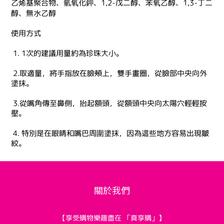
乙烯基聚合物、氫氧化鉀、1,2-戊二醇、苯氧乙醇、1,3-丁二
醇、無水乙醇
使用方式
1. 1次的建議用量約為珍珠大小。
2.取適量，將手指放在臉頰上，雙手畫圈，從臉部中央向外
塗抹。
3.從嘴角傳至鼻側，抬起額頭，從額頭中央向太陽穴輕輕按
壓。
4. 特別是在眼睛和嘴巴周圍塗抹，因為這些地方容易出現皺
紋。
關於我們
【享受購物樂趣盡在 「真享購」】