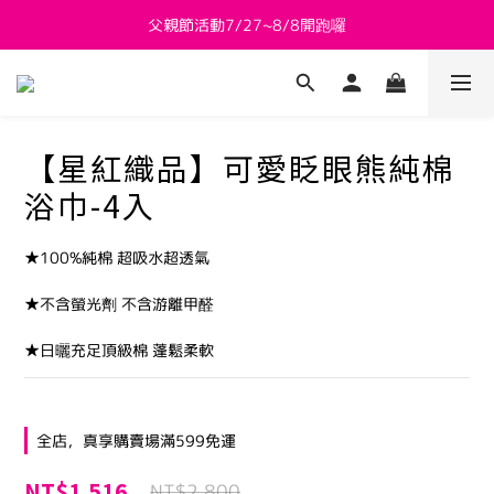
父親節活動7/27~8/8開跑囉
新會員送 $800購物金
新會員送 $800購物金
【星紅織品】可愛眨眼熊純棉
浴巾-4入
★100%純棉 超吸水超透氣
★不含螢光劑 不含游離甲醛
★日曬充足頂級棉 蓬鬆柔軟
全店，真享購賣場滿599免運
NT$1,516
NT$2,800