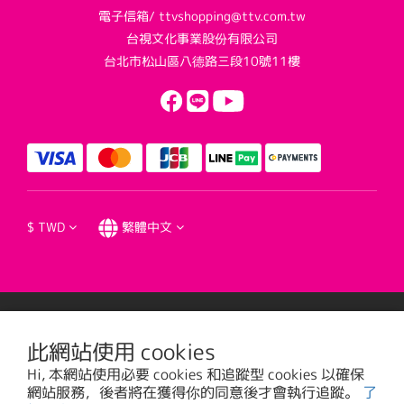
電子信箱/ ttvshopping@ttv.com.tw
台視文化事業股份有限公司
台北市松山區八德路三段10號11樓
$
TWD
繁體中文
提醒您，我們不會以電話或簡訊方式通知變更付款方式。
此網站使用 cookies
Hi, 本網站使用必要 cookies 和追蹤型 cookies 以確保
台視文化事業股份有限公司版權所有 © 2016 TTV CULTURAL ENTERPRISE, LTD. All
網站服務，後者將在獲得你的同意後才會執行追蹤。
了
Rights Reserved. | 統一編號: 20785373