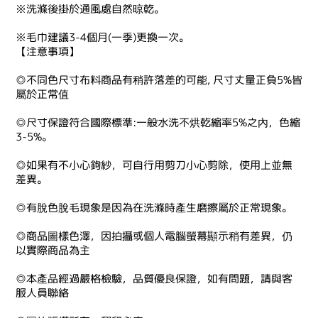
※洗滌後掛於通風處自然晾乾。
※毛巾建議3-4個月(一季)更換一次。
【注意事項】
◎不同色尺寸布料商品有稍許落差的可能, 尺寸丈量正負5%皆
屬於正常值
◎尺寸保證符合國際標準:一般水洗不烘乾縮率5%之內，色縮
3-5%。
◎如果有不小心鉤紗，可自行用剪刀小心剪除，使用上並無
差異。
◎有脫色脫毛現象是因為在洗滌時產生磨擦屬於正常現象。
◎商品圖樣色澤，因拍攝或個人電腦螢幕顯示稍有差異，仍
以實際商品為主
◎本產品經過嚴格檢驗，品質優良保證，如有問題，請與客
服人員聯絡