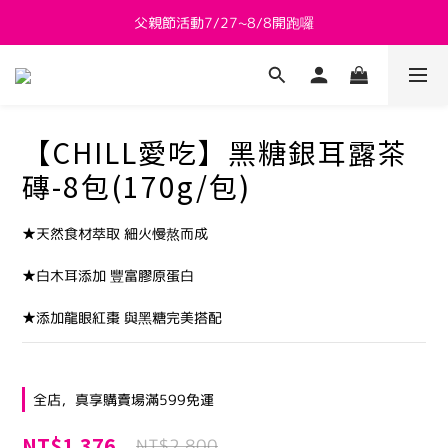
父親節活動7/27~8/8開跑囉
新會員送 $800購物金
新會員送 $800購物金
【CHILL愛吃】黑糖銀耳露茶
磚-8包(170g/包)
★天然食材萃取 細火慢熬而成
★白木耳添加 豐富膠原蛋白
★添加龍眼紅棗 與黑糖完美搭配
全店，真享購賣場滿599免運
NT$1,376
NT$2,800