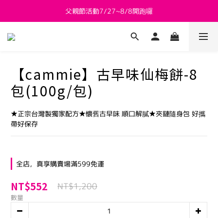
父親節活動7/27~8/8開跑囉
新會員送 $800購物金
新會員送 $800購物金
【cammie】古早味仙梅餅-8
包(100g/包)
★正宗台灣製獨家配方★懷舊古早味 順口解膩★夾鏈隨身包 好攜
帶好保存
全店，真享購賣場滿599免運
NT$552
NT$1,200
數量