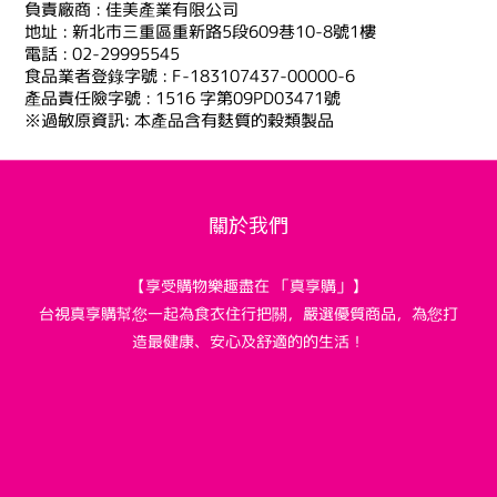
負責廠商 : 佳美產業有限公司
地址 : 新北市三重區重新路5段609巷10-8號1樓
電話 : 02-29995545
食品業者登錄字號 : F-183107437-00000-6
產品責任險字號 : 1516 字第09PD03471號
※過敏原資訊: 本產品含有麩質的穀類製品
關於我們
【享受購物樂趣盡在 「真享購」】
台視真享購幫您一起為食衣住行把關，嚴選優質商品，為您打
造最健康、安心及舒適的的生活！