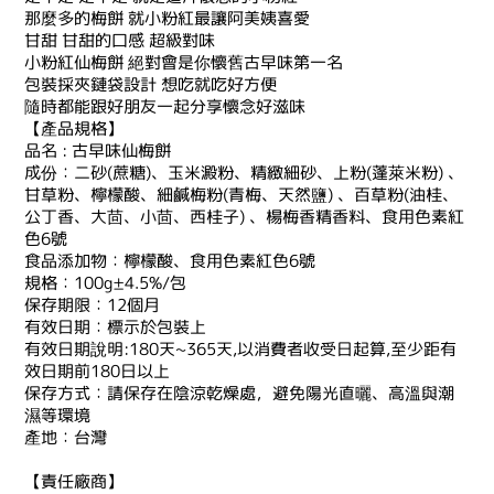
那麼多的梅餅 就小粉紅最讓阿美姨喜愛
甘甜 甘甜的口感 超級對味
小粉紅仙梅餅 絕對會是你懷舊古早味第一名
包裝採夾鏈袋設計 想吃就吃好方便
隨時都能跟好朋友一起分享懷念好滋味
【產品規格】
品名 : 古早味仙梅餅
成份：二砂(蔗糖)、玉米澱粉、精緻細砂、上粉(蓬萊米粉) 、
甘草粉、檸檬酸、細鹹梅粉(青梅、天然鹽) 、百草粉(油桂、
公丁香、大茴、小茴、西桂子) 、楊梅香精香料、食用色素紅
色6號
食品添加物：檸檬酸、食用色素紅色6號
規格：100g±4.5%/包
保存期限：12個月
有效日期：標示於包裝上
有效日期說明:180天~365天,以消費者收受日起算,至少距有
效日期前180日以上
保存方式：請保存在陰涼乾燥處，避免陽光直曬、高溫與潮
濕等環境
產地：台灣
【責任廠商】