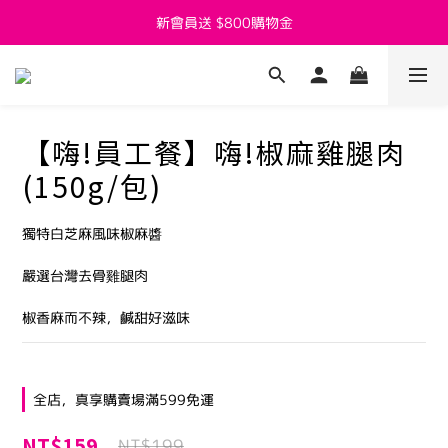
新會員送 $800購物金
新會員送 $800購物金
父親節活動7/27~8/8開跑囉
新會員送 $800購物金
【嗨!員工餐】嗨!椒麻雞腿肉
(150g/包)
獨特白芝麻風味椒麻醬
嚴選台灣去骨雞腿肉
椒香麻而不辣，鹹甜好滋味
全店，真享購賣場滿599免運
NT$159
NT$199