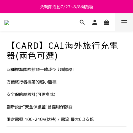
父親節活動7/27~8/8開跑囉
新會員送 $800購物金
新會員送 $800購物金
【CARD】CA1海外旅行充電
器(兩色可選)
四種標準國際插頭一體成型 超薄設計
方便旅行者攜帶的超小體積
安全保險絲設計(可更換式)
創新設計"安全保護蓋"含備用保險絲
限定電壓:100-240V(伏特) / 電流:最大6.3安培