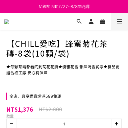
父親節活動7/27~8/8開跑囉
新會員送 $800購物金
新會員送 $800購物金
【CHILL愛吃】蜂蜜菊花茶
磚-8袋(10顆/袋)
★每顆茶磚都看的到菊花花瓣★優雅花香 韻味清香純淨★食品認
證合格工廠 安心有保障
全店，真享購賣場滿599免運
NT$1,376
NT$2,800
數量