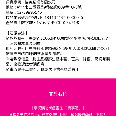
負責廠商 : 佳美產業有限公司
地址 : 新北市三重區重新路5段609巷10-8號
電話 : 02-29995545
食品業者登錄字號 : F-183107437-00000-6
產品責任險字號 : 1516 字第09PD03471號
【建議做法】
※熱熱喝~ 一顆磚約200cc約100度熱開水沖泡,可依照自己的
口味調整水量及甜度。
※冰冰喝~ 用些許熱水先將磚溶化後 加入冰水或冰塊 沖泡,可
依照自己的口味調整水量及甜度。
※過敏原信息 : 此生產線亦生產中藥、芒果、蜂蜜、奶粉類製
品，食物過敏者請留意
※由於是手工製作，糖磚大小會有些差異！
關於我們
【享受購物樂趣盡在 「真享購」】
台視真享購幫您一起為食衣住行把關，嚴選優質商品，為您打