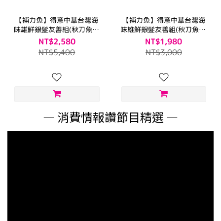
【補力魚】得意中華台灣海
【補力魚】得意中華台灣海
味雄鮮銀髮友善組(秋刀魚*3
味雄鮮銀髮友善組(秋刀魚*3
袋+虱目魚*9包+紅藜魚肉燥
袋+紅藜魚肉燥*9包)
NT$2,580
NT$1,980
*9包)
NT$5,400
NT$3,000
— 消費情報讚節目精選 —