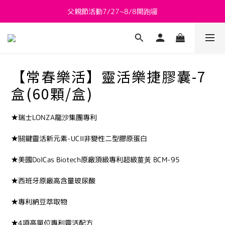
父親節活動7/27~8/8開跑囉
新會員送 $800購物金
新會員送 $800購物金
【常春樂活】靈活樂捷膠囊-7
盒(60顆/盒)
★瑞士LONZA龍沙集團專利
★關鍵靈活新元素-UCII非變性二型膠原蛋白
★美國DolCas Biotech原廠頂級專利超級薑黃 BCM-95
★西班牙原廠高含量玻尿酸
★專利納豆萃取物
★4項高單位專利靈活配方