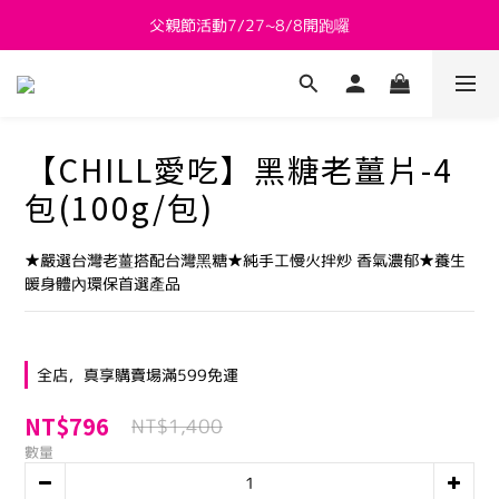
父親節活動7/27~8/8開跑囉
新會員送 $800購物金
新會員送 $800購物金
【CHILL愛吃】黑糖老薑片-4
包(100g/包)
★嚴選台灣老薑搭配台灣黑糖★純手工慢火拌炒 香氣濃郁★養生
暖身體內環保首選產品
全店，真享購賣場滿599免運
NT$796
NT$1,400
數量