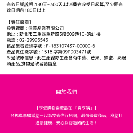
有效日期說明:180天~360天,以消費者收受日起算,至少距有
效日期前180日以上
【責任廠商】
負責廠商 : 佳美產業有限公司
地址 : 新北市三重區重新路5段609巷10-8號1樓
電話 : 02-29995545
食品業者登錄字號 : F-183107437-00000-6
產品責任險字號 : 1516 字第09PD03471號
※過敏原信息 : 此生產線亦生產含有中藥、芒果、蜂蜜、奶粉
類產品,食物過敏者請留意
關於我們
【享受購物樂趣盡在 「真享購」】
台視真享購幫您一起為食衣住行把關，嚴選優質商品，為您打
造最健康、安心及舒適的的生活！