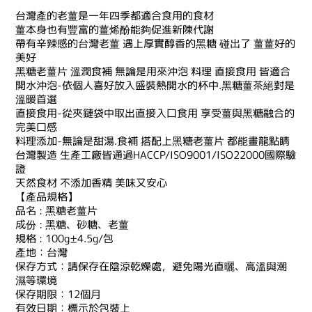
台灣產的老薑是一年四季都適合食用的食材
薑本身也有豐富的薑烯酚能夠促進新陳代謝
帶有辛辣感的台灣老薑 遇上厚實醇香的黑糖 碰出了 薑薑好的
美好
黑糖老薑片 溫潤食補 無論是用來沖泡 料理 直接食用 皆適合
開水沖泡-依個人喜好放入盛裝熱開水的杯中.黑糖薑茶絕對是
溫暖首選
直接食用-從夾鏈袋中取出直接入口食用 享受薑與黑糖融合的
完美口感
料理添加-無論是甜湯.食補 搭配上黑糖老薑片 都能畫龍點睛
台灣製造 生產工廠皆通過HACCP/ISO9001/ISO22000國際驗
證
天然食材 不添加香精 美味又安心
【產品規格】
品名 : 黑糖老薑片
成份 : 黑糖、砂糖、老薑
規格 : 100g±4.5g/包
產地：台灣
保存方式：請保存在陰涼乾燥處，避免陽光直曬、高溫與潮
濕等環境
保存期限：12個月
有效日期：標示於包裝上