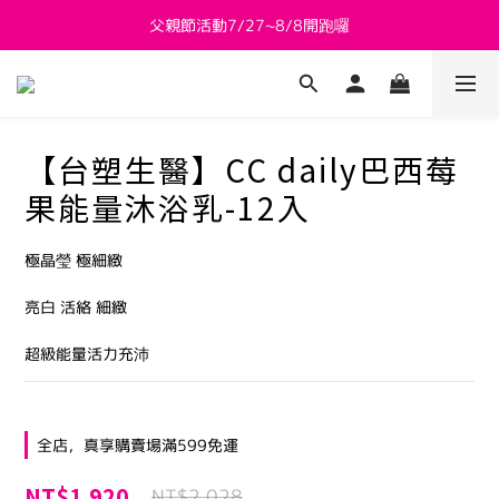
新會員送 $800購物金
新會員送 $800購物金
父親節活動7/27~8/8開跑囉
新會員送 $800購物金
【台塑生醫】CC daily巴西莓
果能量沐浴乳-12入
極晶瑩 極細緻
亮白 活絡 細緻
超級能量活力充沛
全店，真享購賣場滿599免運
NT$1,920
NT$2,028