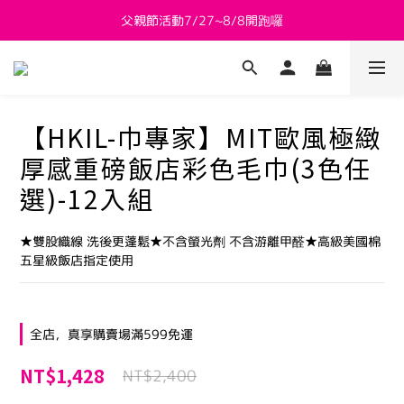
父親節活動7/27~8/8開跑囉
新會員送 $800購物金
新會員送 $800購物金
【HKIL-巾專家】MIT歐風極緻
厚感重磅飯店彩色毛巾(3色任
選)-12入組
★雙股織線 洗後更蓬鬆★不含螢光劑 不含游離甲醛★高級美國棉 
五星級飯店指定使用
全店，真享購賣場滿599免運
NT$1,428
NT$2,400