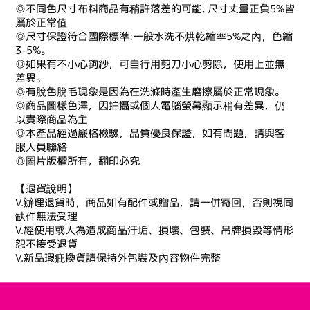
◎不同色尺寸布料商品有稍許落差的可能, 尺寸丈量正負5%皆
屬於正常值
◎尺寸保證符合國際標準:一般水洗不烘乾縮率5%之內，色縮
3-5%。
◎如果有不小心鉤紗，可自行用剪刀小心剪除，使用上並無
差異。
◎有脫色脫毛現象是因為在洗滌時產生磨擦屬於正常現象。
◎商品圖樣色澤，因拍攝或個人電腦螢幕顯示稍有差異，仍
以實際商品為主
◎本產品經過嚴格檢驗，品質優良保證，如有問題，請與客
服人員聯絡
◎圖片版權所有，翻印必究
【退貨說明】
V.辦理退貨時，商品如有配件或贈品，請一併寄回，否則視同
缺件無法受理
V.經使用或人為造成商品汙垢、損壞、包裝、吊牌損毀等情形
恕不接受退貨
V.新品瑕疪換貨請保持外包裝及內容物件完整