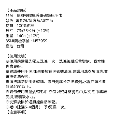
【產品規格】
品名 : 歐風極緻厚感重磅飯店毛巾
顏色 :嫣紫粉/皇家藍/深岩灰
材質 : 100%純棉
尺寸 : 73x33公分 (±10%)
重量 : 140g (±10%)
BSMI商檢字號 : M53939
產地 : 台灣
【使用說明】
※使用前建議先獨立洗滌一次，洗滌後纖維會變軟，吸水性
也會更好。
※建議使用手洗,如果要放進洗衣機清洗,建議用洗衣袋清洗,並
選擇柔洗程序。
※清洗請勿使用柔軟精、漂白劑成分之洗滌劑,水溫亦請不要
超過40℃以上。
※請勿使用高溫烘乾毛巾,亦勿以熨斗整燙毛巾,以免毛巾纖維
受損,破壞吸水力。
※洗滌後掛於通風處自然晾乾。
※毛巾建議3-4個月(一季)更換一次。
【注意事項】