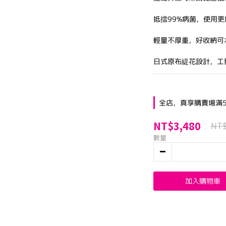
抵擋99%病菌，使用更
輕量不厚重，好收納可
日式原布緹花設計，工
全店，真享購賣場滿5
NT$3,480
NT
數量
加入購物車