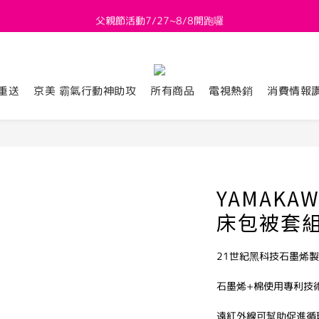
父親節活動7/27~8/8開跑囉
新會員送 $800購物金
新會員送 $800購物金
重送
京美 霸氣行動神助攻
所有商品
電視熱銷
消費情報
YAMAKA
床包被套組
21世紀黑科技石墨烯
石墨烯+棉使用專利技
遠紅外線可幫助促進循