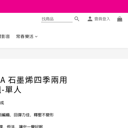
會員登入
讚影音
常春樂活
立即購買
WA 石墨烯四季兩用
-單人
製成
術編織，回彈力佳，釋壓不變形
環，恆溫，讓您一覺好眠