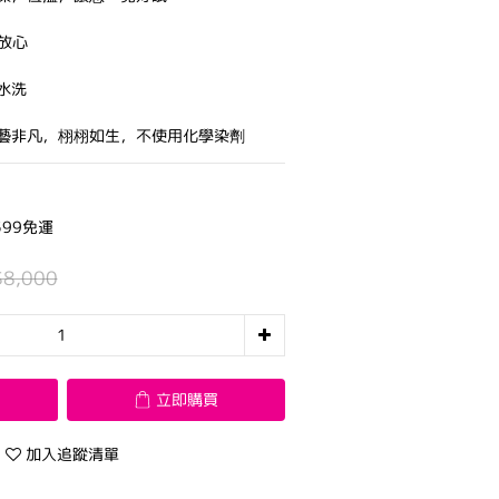
放心
水洗
藝非凡，栩栩如生，不使用化學染劑
99免運
$8,000
立即購買
加入追蹤清單