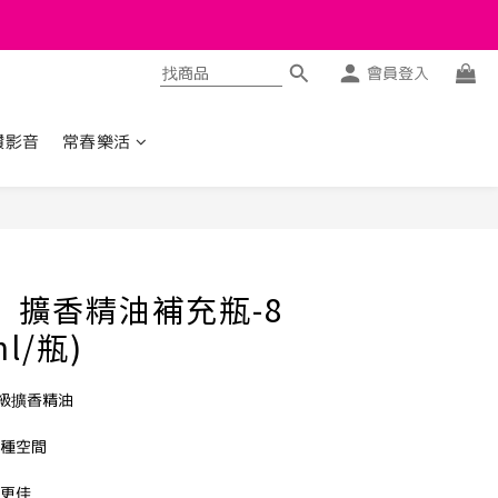
會員登入
讚影音
常春樂活
立即購買
t】擴香精油補充瓶-8
l/瓶)
級擴香精油
各種空間
果更佳