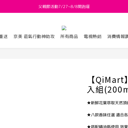
父親節活動7/27~8/8開跑囉
新會員送 $800購物金
新會員送 $800購物金
重送
京美 霸氣行動神助攻
所有商品
電視熱銷
消費情報
【QiMar
入組(200m
★新鮮花葉萃取天然頂
★八款香味任選 適合
★搭配精油瓶使用 效