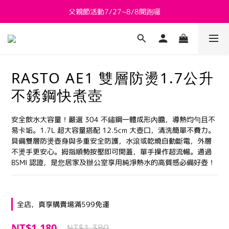
父親節活動7/27~8/8開跑囉
新會員送 $800購物金
新會員送 $800購物金
RASTO AE1 雙層防燙1.7公升
不銹鋼快煮壺
安全飲水大容量！嚴選 304 不鏽鋼一體成形內膽，導熱均勻且不
易卡垢。1.7L 超大容量搭配 12.5cm 大壺口，清洗簡單不費力。
具備雙層防燙壺身與多重安全防護，水滾或乾燒自動斷電，外層
不燙手更安心。拇指順勢按壓即可開蓋，單手操作超流暢。通過 
BSMI 認證，是您居家及辦公室享用純淨熱水的高質感必備好壺！
全店，真享購賣場滿599免運
NT$1,180
NT$1,380