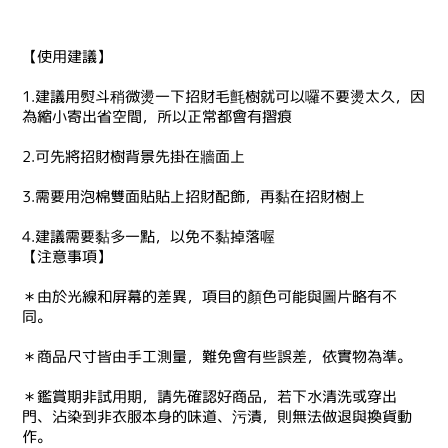
【使用建議】
1.建議用熨斗稍微燙一下招財毛氈樹就可以囉不要燙太久，因
為縮小寄出省空間，所以正常都會有摺痕
2.可先將招財樹背景先掛在牆面上
3.需要用泡棉雙面貼貼上招財配飾，再黏在招財樹上
4.建議需要黏多一點，以免不黏掉落喔
【注意事項】
＊由於光線和屏幕的差異，項目的顏色可能與圖片略有不
同。
＊商品尺寸皆由手工測量，難免會有些誤差，依實物為準。
＊鑑賞期非試用期，請先確認好商品，若下水清洗或穿出
門、沾染到非衣服本身的味道、污漬，則無法做退與換貨動
作。