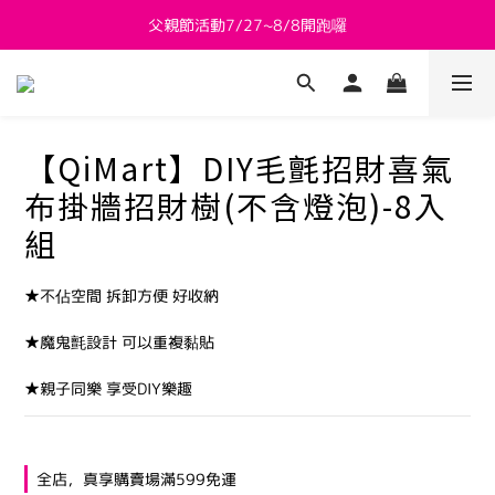
父親節活動7/27~8/8開跑囉
新會員送 $800購物金
新會員送 $800購物金
【QiMart】DIY毛氈招財喜氣
布掛牆招財樹(不含燈泡)-8入
組
★不佔空間 拆卸方便 好收納
★魔鬼氈設計 可以重複黏貼
★親子同樂 享受DIY樂趣
全店，真享購賣場滿599免運