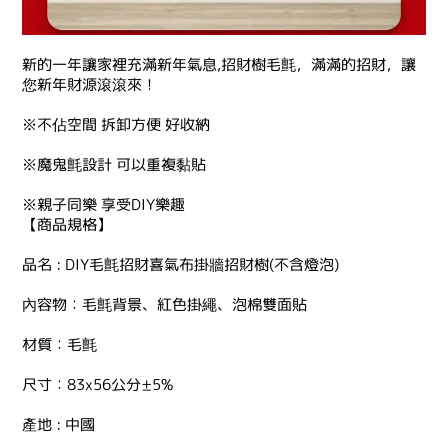
新的一年讓家裡充滿新年氣息,招財樹毛氈，滿滿的招財，讓
您新年財源滾滾來！
※不佔空間 拆卸方便 好收納
※魔鬼氈設計 可以重複黏貼
※親子同樂 享受DIY樂趣
【商品規格】
品名 : DIY毛氈招財喜氣布掛牆招財樹(不含燈泡)
內容物：毛氈背景、紅色掛繩、泡棉雙面貼
材質：毛氈
尺寸：83x56公分±5%
產地 : 中國