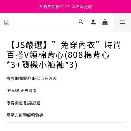
父親節活動7/27~8/8開跑囉
新會員送 $800購物金
新會員送 $800購物金
【JS嚴選】”免穿內衣”時尚
百搭V領棉背心(808棉背心
*3+隨機小褲褲*3)
擺脫鋼圈壓迫 胸部自在呼吸
95%棉 天然健康
修身顯瘦 貼身舒適
零壓力無壓痕零負擔