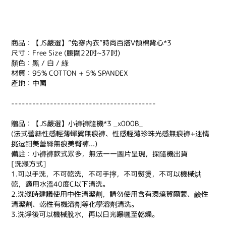
商品：【JS嚴選】”免穿內衣”時尚百搭V領棉背心*3
尺寸：Free Size (腰圍22吋~37吋)
顏色：黑 / 白 / 綠
材質：95% COTTON + 5% SPANDEX
產地：中國
-----------------------------------------
贈品：【JS嚴選】小褲褲隨機*3 _x000B_
(法式蕾絲性感輕薄蟬翼無痕褲、性感輕薄珍珠光感無痕褲+迷情
挑逗甜美蕾絲無痕美臀褲...)
備註：小褲褲款式眾多，無法一一圖片呈現，採隨機出貨
[洗滌方式]
1.可以手洗，不可乾洗，不可手擰，不可熨燙，不可以機械烘
乾，適用水溫40度C以下清洗。
2.洗滌時建議使用中性清潔劑，請勿使用含有環境賀爾蒙、鹼性
清潔劑、乾性有機溶劑等化學溶劑清洗。
3.洗淨後可以機械脫水，再以日光曝曬至乾燥。