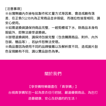
[注意事項]
※台灣無縫內衣褲每批製作和丈量方式等因素，會造成略有落
差，在正負3公分內為正常商品並非瑕疵，
而強拉性皆是相同，請
安心使用。
※如需退換貨請保持商品完整，一經剪標或下水，除商品本身有
瑕疵外，即無法接受退換貨。
※辦理退換貨時，請保持包裝完整（包含購買商品、附件、內外
包裝、贈品等），若缺件恕無法受理。
※商品會因為使用不同的品牌螢幕以及解析度不同，造成圖片顏
色呈現略有不同，請以實品顏色為準。
關於我們
【享受購物樂趣盡在 「真享購」】
台視真享購幫您一起為食衣住行把關，嚴選優質商品，為您打
造最健康、安心及舒適的的生活！