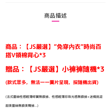
商品描述
商品：【JS嚴選】”免穿內衣”時尚百
搭V領棉背心*3
贈品：【JS嚴選】小褲褲隨機*3
(款式眾多，無法一一圖片呈現，採隨機出貨)
(法式蕾絲性感輕薄蟬翼無痕褲、性感輕薄珍珠光感無痕褲+迷情挑逗
甜美蕾絲無痕美臀褲...)