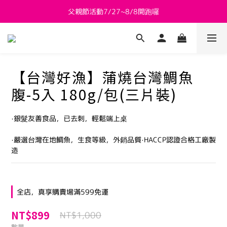
父親節活動7/27~8/8開跑囉
新會員送 $800購物金
新會員送 $800購物金
【台灣好漁】蒲燒台灣鯛魚
腹-5入 180g/包(三片裝)
‧銀髮友善食品，已去刺，輕鬆端上桌
‧嚴選台灣在地鯛魚，生食等級，外銷品質‧HACCP認證合格工廠製
造
全店，真享購賣場滿599免運
NT$899
NT$1,000