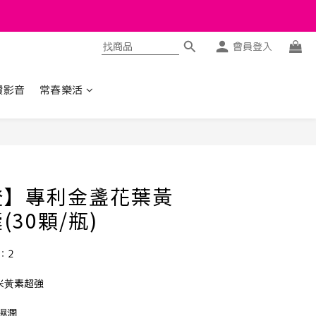
會員登入
讚影音
常春樂活
立即購買
登】專利金盞花葉黃
30顆/瓶)
：2
米黃素超強
濕潤