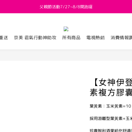
父親節活動7/27~8/8開跑囉
新會員送 $800購物金
新會員送 $800購物金
重送
京美 霸氣行動神助攻
所有商品
電視熱銷
消費情報
【女神伊
素複方膠囊(
葉黃素：玉米黃素=10
採用游離型葉黃素+玉
珍貴智利酒果給您舒適