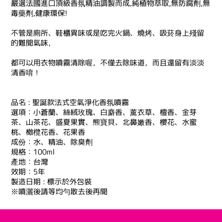
嚴選法國進口頂級香氛精油調製而成,純植物萃取,無防腐劑,無
毒藥劑,健康環保!
不管是廁所、鞋櫃異味或是吃完火鍋、燒烤、吸菸身上殘留
的難聞氣味，
都可以用衣物噴霧清除喔，不僅去除味道，而且還留有淡淡
清香唷！
品名 : 聖誕款法式空氣淨化香氛噴霧
選項：小蒼蘭、絲絨玫瑰、白麝香、薰衣草、檀香、金芽
茶、山茶花、盛夏果實、熊寶貝、北鼻嫩香、櫻花、水蜜
桃、橄欖花香、花果香
成份：水、精油、除臭劑
規格：100ml
產地：台灣
效期：5年
製造日期 : 標示於外包裝
※噴灑後請等均勻散去後再聞