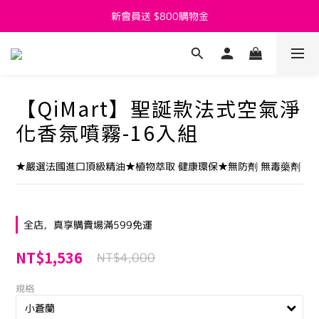
新會員送 $800購物金
新會員送 $800購物金
父親節活動7/27~8/8開跑囉
新會員送 $800購物金
【QiMart】聖誕款法式空氣淨
化香氛噴霧-16入組
★嚴選法國進口頂級精油★植物萃取 健康環保★無防劑 無毒藥劑
全店，真享購賣場滿599免運
NT$1,536
NT$4,000
規格