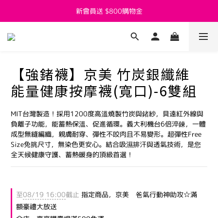
新會員送 $800購物金
新會員送 $800購物金
父親節活動7/27~8/8開跑囉
新會員送 $800購物金
【強鍺襪】京美 竹炭銀纖維
能量健康按摩襪(寬口)-6雙組
MIT台灣製造！採用1200度高溫燒製竹炭與鍺紗，具遠紅外線與
負離子功能，能蓄熱保溫、促進循環。義大利機台6倍淬鍊，一體
成型無縫編織，親膚耐穿、彈性不咬肉且不易變形。超彈性Free 
Size免挑尺寸，無染色更安心。結合吸濕排汗與透氣技術，是您
全天候健康守護、蓄熱暖身的頂級首選！
至
08/19 16:00
截止
指定商品，京美 爸氣行動神助攻☆滿
額豪禮大放送