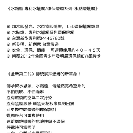
《水點燈 專利水蠟燭/環保燈燭系列-水點燈蠟燭》
※ 加水即發光、水倒掉即熄燈， LED環保蠟燭燈具
※ 水點燈，專利水蠟燭系列環保燈燭
※ 台灣新型專利第M446780號
※ 新發明、新創意 台灣製造
※ 安全、環保、節能， 可連續使用約４０－４５天
※ 榮獲2012年全國青少年發明展環保組IEYI銀牌獎
《全新第二代》傳統祭拜燃燭的新革命！
傳承飲水思源，水點燈，傳燈點亮希望系列
不怕風吹、不怕雨淋
沒有燃燒的空氣二次汙染
沒有黑煙渺渺 燻黑天花板家具的困擾
可更換中間燈燭的環保設計
蠟燭座台可重複使用
遠離燃燒蠟燭的危險性與不環保
停電時可當照明