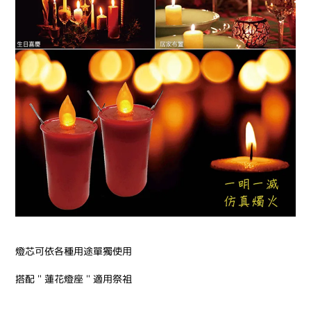
燈芯可依各種用途單獨使用
搭配＂蓮花燈座＂適用祭祖