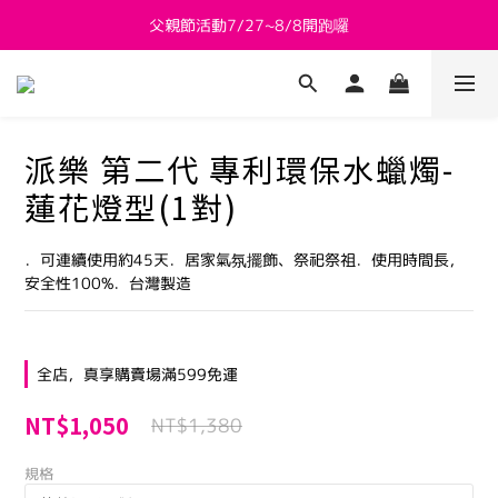
父親節活動7/27~8/8開跑囉
新會員送 $800購物金
新會員送 $800購物金
派樂 第二代 專利環保水蠟燭-
蓮花燈型(1對)
．可連續使用約45天．居家氣氛擺飾、祭祀祭祖．使用時間長，
安全性100%．台灣製造
全店，真享購賣場滿599免運
NT$1,050
NT$1,380
規格