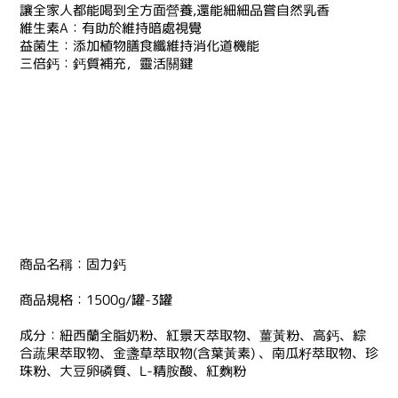
讓全家人都能喝到全方面營養,還能細細品嘗自然乳香
維生素A：有助於維持暗處視覺
益菌生：添加植物膳食纖維持消化道機能
三倍鈣：鈣質補充，靈活關鍵
商品名稱：固力鈣
商品規格：1500g/罐-3罐
成分：紐西蘭全脂奶粉、紅景天萃取物、薑黃粉、高鈣、綜
合蔬果萃取物、金盞草萃取物(含葉黃素) 、南瓜籽萃取物、珍
珠粉、大豆卵磷質、L-精胺酸、紅麴粉