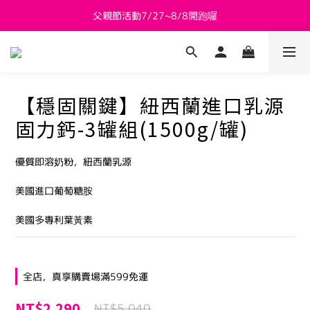
父親節活動7/27~8/8開跑囉
新會員送 $800購物金
新會員送 $800購物金
【穩固關鍵】紐西蘭進口乳源
固力鈣-3罐組(1500g/罐)
優質即溶奶粉，紐西蘭乳源
美國進口葡萄糖胺 
美國多專利葉黃素
全店，真享購賣場滿599免運
NT$2,290
NT$5,040