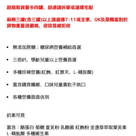
超商取貨最多四罐，超過請拆單或選擇宅配
麻煩三罐(含三罐)以上請選擇7-11或全家，OK及萊爾富對於
貨物重量很嚴格，很容易被拒收
無添加蔗糖；糖尿病營養補給首選
三倍鈣，學齡兒童以上營養首選
多種珍稀營養(紅麴、紅景天、L-精胺酸)
富含膳食纖維，口味兒童喜歡不挑口
各種營養面面俱到
奶素可食
富含：酪蛋白 菊糖 薑黃粉 乳酸菌 紅麴粉 金盞草萃取葉黃素
L-精氨酸 多種維生素