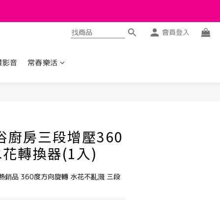
會員登入
讚影音
常春樂活
立即購買
浴廚房三段增壓360
花轉換器(1入)
物熱銷品 360度方向旋轉 水花不亂濺 三段