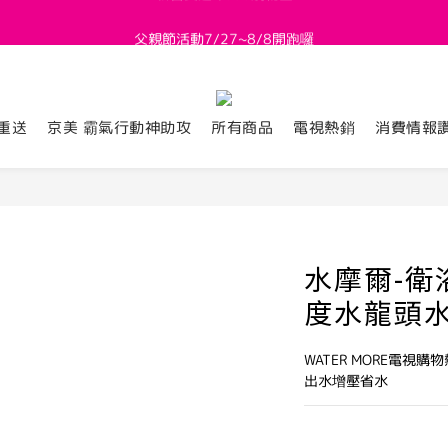
父親節活動7/27~8/8開跑囉
新會員送 $800購物金
新會員送 $800購物金
重送
京美 霸氣行動神助攻
所有商品
電視熱銷
消費情報
水摩爾-衛
度水龍頭水
WATER MORE電視購
出水增壓省水           