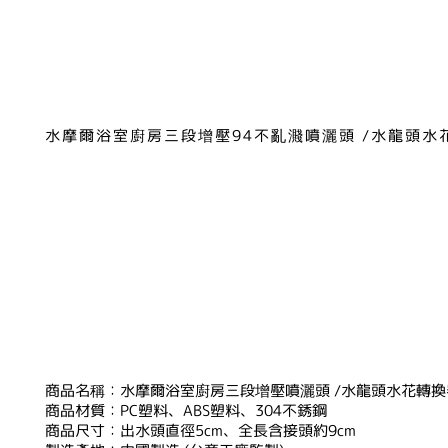
水摩爾浴室廚房三段增壓94不亂濺噴灑頭 /水龍頭水花
商品名稱：水摩爾浴室廚房三段增壓噴灑頭 /水龍頭水花轉換
商品材質：PC塑料、ABS塑料、304不銹鋼
商品尺寸：出水頭直徑5cm、全長含接頭約9cm