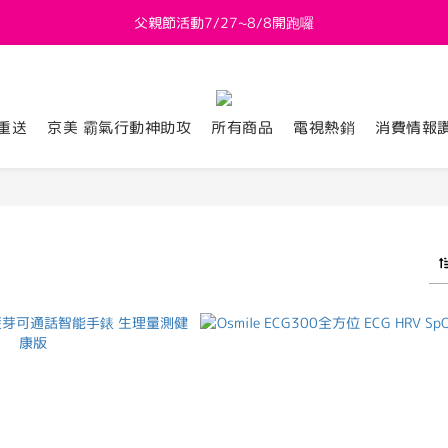
父親節活動7/27~8/8開跑囉
新會員送 $800購物金
新會員送 $800購物金
重送
京美 霸氣行動神助攻
所有商品
電視熱銷
消費情報