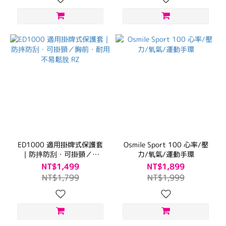
ED1000 適用掛牌式保護套
Osmile Sport 100 心率/壓
｜防摔防刮・可掛頸／胸
力/氧氣/運動手環
前・耐用不易鬆脫 RZ
NT$1,499
NT$1,899
NT$1,799
NT$1,999