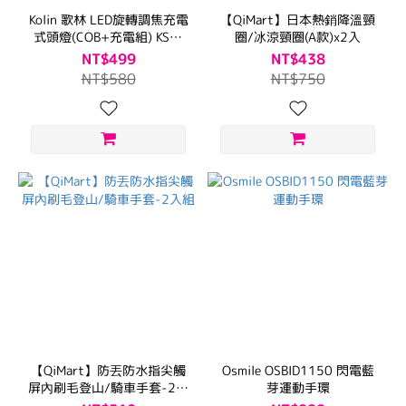
Kolin 歌林 LED旋轉調焦充電
【QiMart】日本熱銷降溫頸
式頭燈(COB+充電組) KSD-
圈/冰涼頸圈(A款)x2入
DLK403
NT$499
NT$438
NT$580
NT$750
【QiMart】防丟防水指尖觸
Osmile OSBID1150 閃電藍
屏內刷毛登山/騎車手套-2入
芽運動手環
組