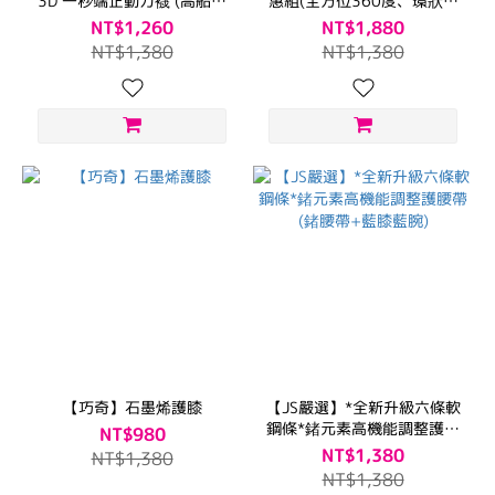
3D 一秒端正動力襪 (高船型
惠組(全方位360度、環狀加
襪)
壓支撐)
NT$1,260
NT$1,880
NT$1,380
NT$1,380
【巧奇】石墨烯護膝
【JS嚴選】*全新升級六條軟
鋼條*鍺元素高機能調整護腰
NT$980
帶(鍺腰帶+藍膝藍腕)
NT$1,380
NT$1,380
NT$1,380