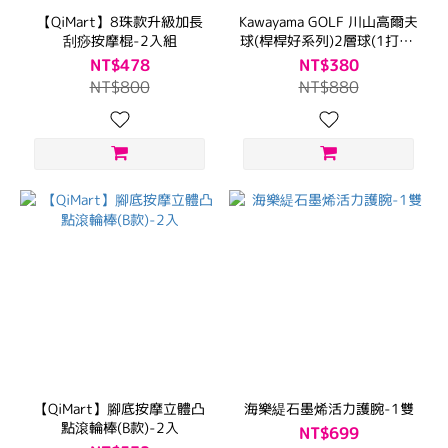
【QiMart】8珠款升級加長
Kawayama GOLF 川山高爾夫
刮痧按摩棍-2入組
球(桿桿好系列)2層球(1打12
顆)
NT$478
NT$380
NT$800
NT$880
【QiMart】腳底按摩立體凸
海樂緹石墨烯活力護腕-1雙
點滾輪棒(B款)-2入
NT$699