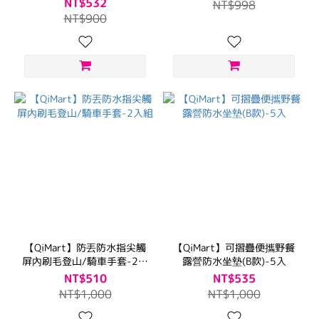
NT$532
NT$998
NT$900
【QiMart】防丟防水指尖觸
【QiMart】可摺疊便攜野餐
屏內刷毛登山/騎車手套-2入
露營防水坐墊(B款)-5入
組
NT$510
NT$535
NT$1,000
NT$1,000